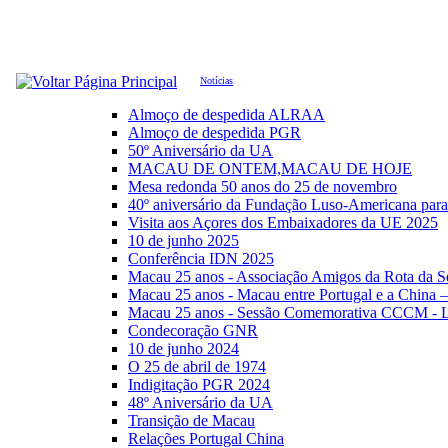
Notícias
Almoço de despedida ALRAA
Almoço de despedida PGR
50º Aniversário da UA
MACAU DE ONTEM,MACAU DE HOJE
Mesa redonda 50 anos do 25 de novembro
40º aniversário da Fundação Luso-Americana par
Visita aos Açores dos Embaixadores da UE 2025
10 de junho 2025
Conferência IDN 2025
Macau 25 anos - Associação Amigos da Rota da S
Macau 25 anos - Macau entre Portugal e a China 
Macau 25 anos - Sessão Comemorativa CCCM - L
Condecoração GNR
10 de junho 2024
O 25 de abril de 1974
Indigitação PGR 2024
48º Aniversário da UA
Transição de Macau
Relações Portugal China