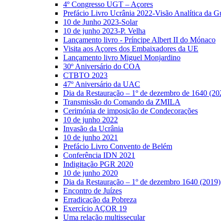
4º Congresso UGT – Açores
Prefácio Livro Ucrânia 2022-Visão Analítica da G
10 de Junho 2023-Solar
10 de junho 2023-P. Velha
Lançamento livro - Príncipe Albert II do Mónaco
Visita aos Açores dos Embaixadores da UE
Lançamento livro Miguel Monjardino
30º Aniversário do COA
CTBTO 2023
47º Aniversário da UAC
Dia da Restauração – 1º de dezembro de 1640 (20
Transmissão do Comando da ZMILA
Cerimónia de imposição de Condecorações
10 de junho 2022
Invasão da Ucrânia
10 de junho 2021
Prefácio Livro Convento de Belém
Conferência IDN 2021
Indigitação PGR 2020
10 de junho 2020
Dia da Restauração – 1º de dezembro 1640 (2019)
Encontro de Juízes
Erradicação da Pobreza
Exercício AÇOR 19
Uma relação multissecular