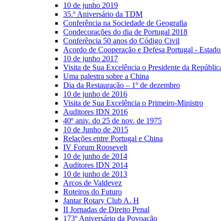
10 de junho 2019
35.º Aniversário da TDM
Conferência na Sociedade de Geografia
Condecorações do dia de Portugal 2018
Conferência 50 anos do Código Civil
Acordo de Cooperação e Defesa Portugal - Estad
10 de junho 2017
Visita de Sua Excelência o Presidente da Repúblic
Uma palestra sobre a China
Dia da Restauração – 1º de dezembro
10 de junho de 2016
Visita de Sua Excelência o Primeiro-Ministro
Auditores IDN 2016
40º aniv. do 25 de nov. de 1975
10 de Junho de 2015
Relações entre Portugal e China
IV Forum Roosevelt
10 de junho de 2014
Auditores IDN 2014
10 de junho de 2013
Arcos de Valdevez
Roteiros do Futuro
Jantar Rotary Club A. H
II Jornadas de Direito Penal
173º Aniversário da Povoação