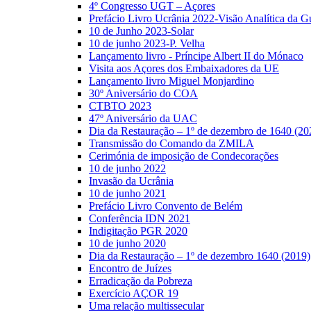
4º Congresso UGT – Açores
Prefácio Livro Ucrânia 2022-Visão Analítica da G
10 de Junho 2023-Solar
10 de junho 2023-P. Velha
Lançamento livro - Príncipe Albert II do Mónaco
Visita aos Açores dos Embaixadores da UE
Lançamento livro Miguel Monjardino
30º Aniversário do COA
CTBTO 2023
47º Aniversário da UAC
Dia da Restauração – 1º de dezembro de 1640 (20
Transmissão do Comando da ZMILA
Cerimónia de imposição de Condecorações
10 de junho 2022
Invasão da Ucrânia
10 de junho 2021
Prefácio Livro Convento de Belém
Conferência IDN 2021
Indigitação PGR 2020
10 de junho 2020
Dia da Restauração – 1º de dezembro 1640 (2019)
Encontro de Juízes
Erradicação da Pobreza
Exercício AÇOR 19
Uma relação multissecular