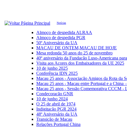
Notícias
Almoço de despedida ALRAA
Almoço de despedida PGR
50º Aniversário da UA
MACAU DE ONTEM,MACAU DE HOJE
Mesa redonda 50 anos do 25 de novembro
40º aniversário da Fundação Luso-Americana par
Visita aos Açores dos Embaixadores da UE 2025
10 de junho 2025
Conferência IDN 2025
Macau 25 anos - Associação Amigos da Rota da S
Macau 25 anos - Macau entre Portugal e a China 
Macau 25 anos - Sessão Comemorativa CCCM - L
Condecoração GNR
10 de junho 2024
O 25 de abril de 1974
Indigitação PGR 2024
48º Aniversário da UA
Transição de Macau
Relações Portugal China