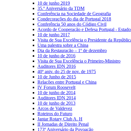
10 de junho 2019
35.º Aniversário da TDM
Conferência na Sociedade de Geografia
Condecorações do dia de Portugal 2018
Conferência 50 anos do Código Civil
Acordo de Cooperação e Defesa Portugal - Estad
10 de junho 2017
Visita de Sua Excelência o Presidente da Repúblic
Uma palestra sobre a China
Dia da Restauração – 1º de dezembro
10 de junho de 2016
Visita de Sua Excelência o Primeiro-Ministro
Auditores IDN 2016
40º aniv. do 25 de nov. de 1975
10 de Junho de 2015
Relações entre Portugal e China
IV Forum Roosevelt
10 de junho de 2014
Auditores IDN 2014
10 de junho de 2013
Arcos de Valdevez
Roteiros do Futuro
Jantar Rotary Club A. H
II Jornadas de Direito Penal
173º Aniversário da Povoação