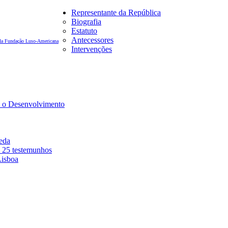
Representante da República
Biografia
Estatuto
Antecessores
 da Fundação Luso-Americana
Intervenções
a o Desenvolvimento
eda
– 25 testemunhos
isboa