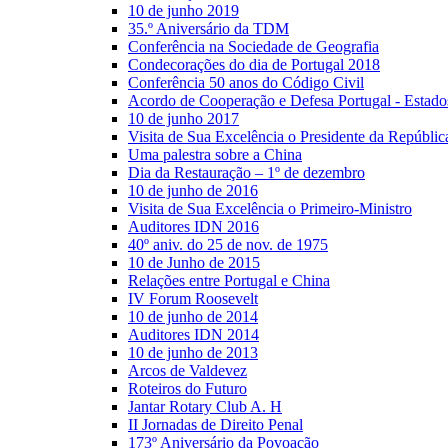
10 de junho 2019
35.º Aniversário da TDM
Conferência na Sociedade de Geografia
Condecorações do dia de Portugal 2018
Conferência 50 anos do Código Civil
Acordo de Cooperação e Defesa Portugal - Estad
10 de junho 2017
Visita de Sua Excelência o Presidente da Repúblic
Uma palestra sobre a China
Dia da Restauração – 1º de dezembro
10 de junho de 2016
Visita de Sua Excelência o Primeiro-Ministro
Auditores IDN 2016
40º aniv. do 25 de nov. de 1975
10 de Junho de 2015
Relações entre Portugal e China
IV Forum Roosevelt
10 de junho de 2014
Auditores IDN 2014
10 de junho de 2013
Arcos de Valdevez
Roteiros do Futuro
Jantar Rotary Club A. H
II Jornadas de Direito Penal
173º Aniversário da Povoação