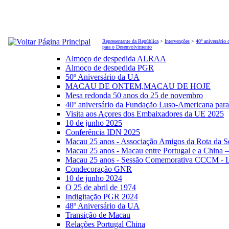
Representante da República
>
Intervenções
>
40º aniversário
para o Desenvolvimento
Almoço de despedida ALRAA
Almoço de despedida PGR
50º Aniversário da UA
MACAU DE ONTEM,MACAU DE HOJE
Mesa redonda 50 anos do 25 de novembro
40º aniversário da Fundação Luso-Americana par
Visita aos Açores dos Embaixadores da UE 2025
10 de junho 2025
Conferência IDN 2025
Macau 25 anos - Associação Amigos da Rota da S
Macau 25 anos - Macau entre Portugal e a China 
Macau 25 anos - Sessão Comemorativa CCCM - L
Condecoração GNR
10 de junho 2024
O 25 de abril de 1974
Indigitação PGR 2024
48º Aniversário da UA
Transição de Macau
Relações Portugal China