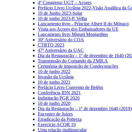
4º Congresso UGT – Açores
Prefácio Livro Ucrânia 2022-Visão Analítica da G
10 de Junho 2023-Solar
10 de junho 2023-P. Velha
Lançamento livro - Príncipe Albert II do Mónaco
Visita aos Açores dos Embaixadores da UE
Lançamento livro Miguel Monjardino
30º Aniversário do COA
CTBTO 2023
47º Aniversário da UAC
Dia da Restauração – 1º de dezembro de 1640 (20
Transmissão do Comando da ZMILA
Cerimónia de imposição de Condecorações
10 de junho 2022
Invasão da Ucrânia
10 de junho 2021
Prefácio Livro Convento de Belém
Conferência IDN 2021
Indigitação PGR 2020
10 de junho 2020
Dia da Restauração – 1º de dezembro 1640 (2019)
Encontro de Juízes
Erradicação da Pobreza
Exercício AÇOR 19
Uma relação multissecular