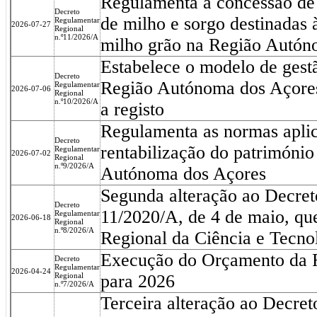
Regulamenta a concessão de
Decreto
de milho e sorgo destinadas
Regulamentar
2026-07-27
Regional
n.º11/2026/A
milho grão na Região Autón
Estabelece o modelo de gest
Decreto
Região Autónoma dos Açores 
Regulamentar
2026-07-06
Regional
n.º10/2026/A
a registo
Regulamenta as normas aplicá
Decreto
rentabilização do património
Regulamentar
2026-07-02
Regional
n.º9/2026/A
Autónoma dos Açores
Segunda alteração ao Decret
Decreto
11/2020/A, de 4 de maio, qu
Regulamentar
2026-06-18
Regional
n.º8/2026/A
Regional da Ciência e Tecno
Execução do Orçamento da 
Decreto
Regulamentar
2026-04-24
Regional
para 2026
n.º7/2026/A
Terceira alteração ao Decre