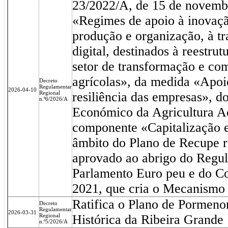
23/2022/A, de 15 de novembr
«Regimes de apoio à inovaçã
produção e organização, à tr
digital, destinados à reestru
setor de transformação e co
agrícolas», da medida «Apoio
Decreto
Regulamentar
2026-04-10
Regional
resiliência das empresas», 
n.º6/2026/A
Económico da Agricultura A
componente «Capitalização 
âmbito do Plano de Recupe r
aprovado ao abrigo do Regu
Parlamento Euro peu e do Co
2021, que cria o Mecanismo 
Ratifica o Plano de Pormeno
Decreto
Regulamentar
2026-03-31
Regional
Histórica da Ribeira Grande
n.º5/2026/A