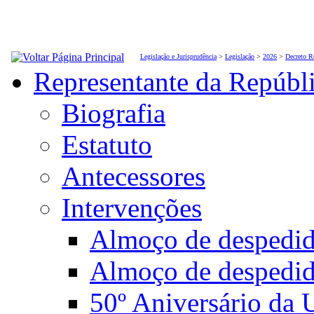
Legislação e Jurisprudência
>
Legislação
>
2026
>
Decreto R
Representante da Repúbl
Biografia
Estatuto
Antecessores
Intervenções
Almoço de desped
Almoço de despedi
50º Aniversário da