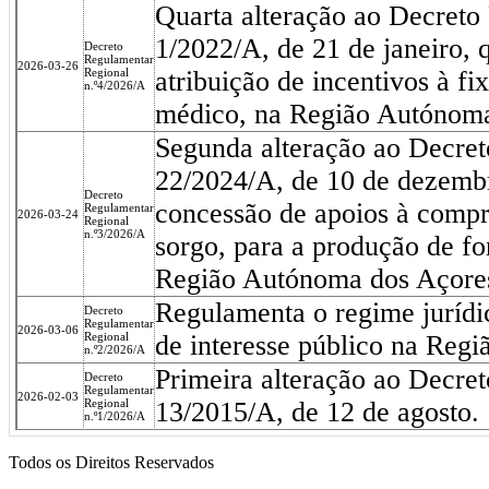
Quarta alteração ao Decreto
1/2022/A, de 21 de janeiro, 
Decreto
Regulamentar
2026-03-26
Regional
atribuição de incentivos à fi
n.º4/2026/A
médico, na Região Autónom
Segunda alteração ao Decret
22/2024/A, de 10 de dezemb
Decreto
concessão de apoios à compr
Regulamentar
2026-03-24
Regional
n.º3/2026/A
sorgo, para a produção de f
Região Autónoma dos Açore
Regulamenta o regime jurídic
Decreto
Regulamentar
2026-03-06
Regional
de interesse público na Reg
n.º2/2026/A
Primeira alteração ao Decre
Decreto
Regulamentar
2026-02-03
Regional
13/2015/A, de 12 de agosto.
n.º1/2026/A
Todos os Direitos Reservados