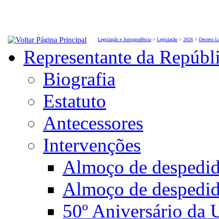
Legislação e Jurisprudência
>
Legislação
>
2026
>
Decreto L
Representante da Repúbl
Biografia
Estatuto
Antecessores
Intervenções
Almoço de desped
Almoço de despedi
50º Aniversário da