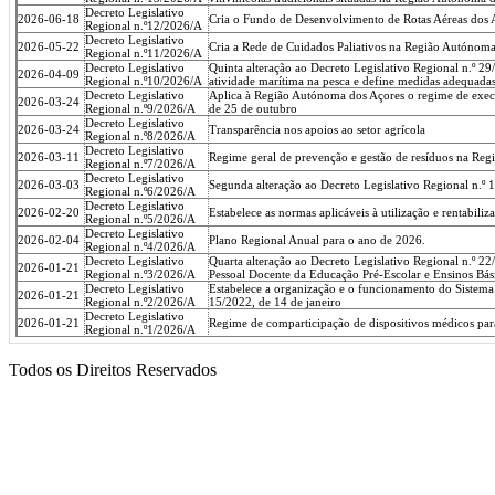
Decreto Legislativo
2026-06-18
Cria o Fundo de Desenvolvimento de Rotas Aéreas dos
Regional n.º12/2026/A
Decreto Legislativo
2026-05-22
Cria a Rede de Cuidados Paliativos na Região Autónom
Regional n.º11/2026/A
Decreto Legislativo
Quinta alteração ao Decreto Legislativo Regional n.º 2
2026-04-09
Regional n.º10/2026/A
atividade marítima na pesca e define medidas adequadas 
Decreto Legislativo
Aplica à Região Autónoma dos Açores o regime de execu
2026-03-24
Regional n.º9/2026/A
de 25 de outubro
Decreto Legislativo
2026-03-24
Transparência nos apoios ao setor agrícola
Regional n.º8/2026/A
Decreto Legislativo
2026-03-11
Regime geral de prevenção e gestão de resíduos na Re
Regional n.º7/2026/A
Decreto Legislativo
2026-03-03
Segunda alteração ao Decreto Legislativo Regional n.º
Regional n.º6/2026/A
Decreto Legislativo
2026-02-20
Estabelece as normas aplicáveis à utilização e rentabi
Regional n.º5/2026/A
Decreto Legislativo
2026-02-04
Plano Regional Anual para o ano de 2026.
Regional n.º4/2026/A
Decreto Legislativo
Quarta alteração ao Decreto Legislativo Regional n.º 
2026-01-21
Regional n.º3/2026/A
Pessoal Docente da Educação Pré-Escolar e Ensinos Bás
Decreto Legislativo
Estabelece a organização e o funcionamento do Sistema 
2026-01-21
Regional n.º2/2026/A
15/2022, de 14 de janeiro
Decreto Legislativo
2026-01-21
Regime de comparticipação de dispositivos médicos para 
Regional n.º1/2026/A
Todos os Direitos Reservados