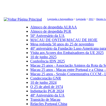
Legislação e Jurisprudência
>
Legislação
>
2012
>
Decreto L
Almoço de despedida ALRAA
Almoço de despedida PGR
50º Aniversário da UA
MACAU DE ONTEM,MACAU DE HOJE
Mesa redonda 50 anos do 25 de novembro
40º aniversário da Fundação Luso-Americana par
Visita aos Açores dos Embaixadores da UE 2025
10 de junho 2025
Conferência IDN 2025
Macau 25 anos - Associação Amigos da Rota da S
Macau 25 anos - Macau entre Portugal e a China 
Macau 25 anos - Sessão Comemorativa CCCM - L
Condecoração GNR
10 de junho 2024
O 25 de abril de 1974
Indigitação PGR 2024
48º Aniversário da UA
Transição de Macau
Relações Portugal China