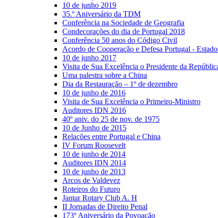
10 de junho 2019
35.º Aniversário da TDM
Conferência na Sociedade de Geografia
Condecorações do dia de Portugal 2018
Conferência 50 anos do Código Civil
Acordo de Cooperação e Defesa Portugal - Estad
10 de junho 2017
Visita de Sua Excelência o Presidente da Repúblic
Uma palestra sobre a China
Dia da Restauração – 1º de dezembro
10 de junho de 2016
Visita de Sua Excelência o Primeiro-Ministro
Auditores IDN 2016
40º aniv. do 25 de nov. de 1975
10 de Junho de 2015
Relações entre Portugal e China
IV Forum Roosevelt
10 de junho de 2014
Auditores IDN 2014
10 de junho de 2013
Arcos de Valdevez
Roteiros do Futuro
Jantar Rotary Club A. H
II Jornadas de Direito Penal
173º Aniversário da Povoação