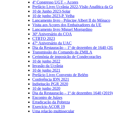
4º Congresso UGT – Açores
Prefácio Livro Ucrânia 2022-Visão Analítica da G
10 de Junho 2023-Solar
10 de junho 2023-P. Velha
Lançamento livro - Príncipe Albert II do Mónaco
Visita aos Açores dos Embaixadores da UE
Lançamento livro Miguel Monjardino
30º Aniversário do COA
CTBTO 2023
47º Aniversário da UAC
Dia da Restauração – 1º de dezembro de 1640 (20
Transmissão do Comando da ZMILA
Cerimónia de imposição de Condecorações
10 de junho 2022
Invasão da Ucrânia
10 de junho 2021
Prefácio Livro Convento de Belém
Conferência IDN 2021
Indigitação PGR 2020
10 de junho 2020
Dia da Restauração – 1º de dezembro 1640 (2019)
Encontro de Juízes
Erradicação da Pobreza
Exercício AÇOR 19
Uma relação multissecular