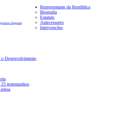
Representante da República
Biografia
Estatuto
Antecessores
egislativo Regional
Intervenções
a o Desenvolvimento
eda
– 25 testemunhos
isboa