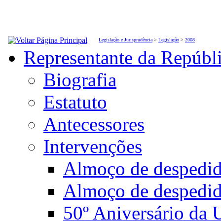
Legislação e Jurisprudência
>
Legislação
>
2008
Representante da Repúbl
Biografia
Estatuto
Antecessores
Intervenções
Almoço de desped
Almoço de despedi
50º Aniversário da