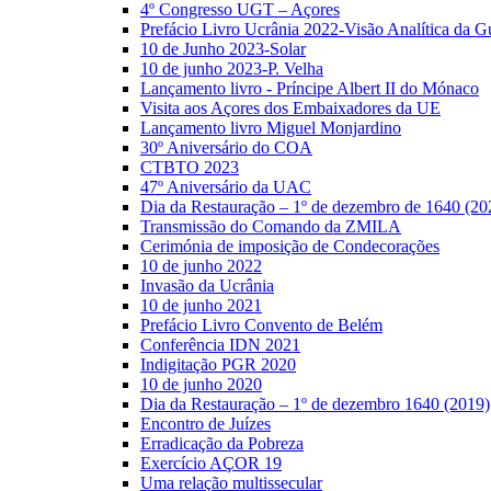
4º Congresso UGT – Açores
Prefácio Livro Ucrânia 2022-Visão Analítica da G
10 de Junho 2023-Solar
10 de junho 2023-P. Velha
Lançamento livro - Príncipe Albert II do Mónaco
Visita aos Açores dos Embaixadores da UE
Lançamento livro Miguel Monjardino
30º Aniversário do COA
CTBTO 2023
47º Aniversário da UAC
Dia da Restauração – 1º de dezembro de 1640 (20
Transmissão do Comando da ZMILA
Cerimónia de imposição de Condecorações
10 de junho 2022
Invasão da Ucrânia
10 de junho 2021
Prefácio Livro Convento de Belém
Conferência IDN 2021
Indigitação PGR 2020
10 de junho 2020
Dia da Restauração – 1º de dezembro 1640 (2019)
Encontro de Juízes
Erradicação da Pobreza
Exercício AÇOR 19
Uma relação multissecular