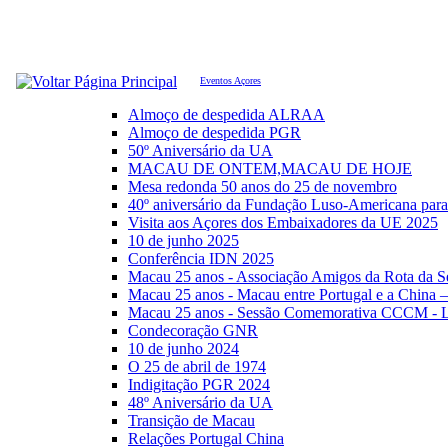
Eventos Açores
Almoço de despedida ALRAA
Almoço de despedida PGR
50º Aniversário da UA
MACAU DE ONTEM,MACAU DE HOJE
Mesa redonda 50 anos do 25 de novembro
40º aniversário da Fundação Luso-Americana par
Visita aos Açores dos Embaixadores da UE 2025
10 de junho 2025
Conferência IDN 2025
Macau 25 anos - Associação Amigos da Rota da S
Macau 25 anos - Macau entre Portugal e a China 
Macau 25 anos - Sessão Comemorativa CCCM - L
Condecoração GNR
10 de junho 2024
O 25 de abril de 1974
Indigitação PGR 2024
48º Aniversário da UA
Transição de Macau
Relações Portugal China