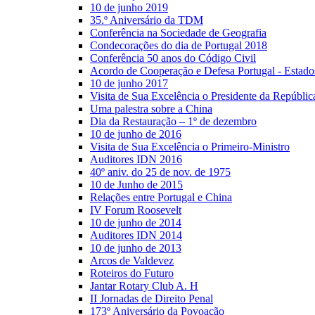
10 de junho 2019
35.º Aniversário da TDM
Conferência na Sociedade de Geografia
Condecorações do dia de Portugal 2018
Conferência 50 anos do Código Civil
Acordo de Cooperação e Defesa Portugal - Estad
10 de junho 2017
Visita de Sua Excelência o Presidente da Repúblic
Uma palestra sobre a China
Dia da Restauração – 1º de dezembro
10 de junho de 2016
Visita de Sua Excelência o Primeiro-Ministro
Auditores IDN 2016
40º aniv. do 25 de nov. de 1975
10 de Junho de 2015
Relações entre Portugal e China
IV Forum Roosevelt
10 de junho de 2014
Auditores IDN 2014
10 de junho de 2013
Arcos de Valdevez
Roteiros do Futuro
Jantar Rotary Club A. H
II Jornadas de Direito Penal
173º Aniversário da Povoação