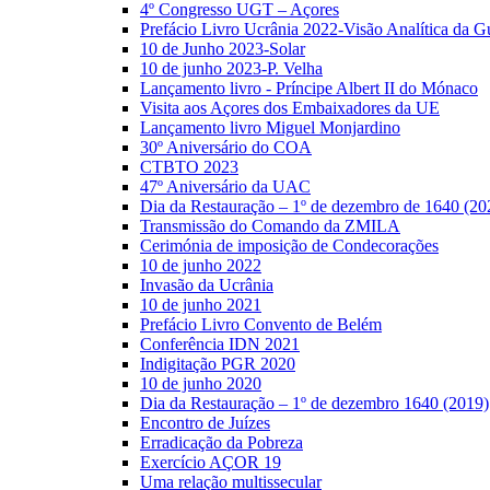
4º Congresso UGT – Açores
Prefácio Livro Ucrânia 2022-Visão Analítica da G
10 de Junho 2023-Solar
10 de junho 2023-P. Velha
Lançamento livro - Príncipe Albert II do Mónaco
Visita aos Açores dos Embaixadores da UE
Lançamento livro Miguel Monjardino
30º Aniversário do COA
CTBTO 2023
47º Aniversário da UAC
Dia da Restauração – 1º de dezembro de 1640 (20
Transmissão do Comando da ZMILA
Cerimónia de imposição de Condecorações
10 de junho 2022
Invasão da Ucrânia
10 de junho 2021
Prefácio Livro Convento de Belém
Conferência IDN 2021
Indigitação PGR 2020
10 de junho 2020
Dia da Restauração – 1º de dezembro 1640 (2019)
Encontro de Juízes
Erradicação da Pobreza
Exercício AÇOR 19
Uma relação multissecular