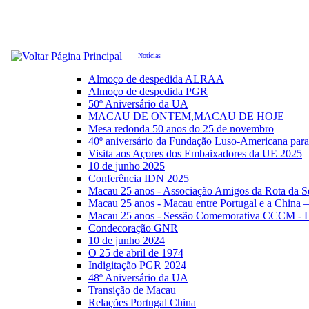
Notícias
Almoço de despedida ALRAA
Almoço de despedida PGR
50º Aniversário da UA
MACAU DE ONTEM,MACAU DE HOJE
Mesa redonda 50 anos do 25 de novembro
40º aniversário da Fundação Luso-Americana par
Visita aos Açores dos Embaixadores da UE 2025
10 de junho 2025
Conferência IDN 2025
Macau 25 anos - Associação Amigos da Rota da S
Macau 25 anos - Macau entre Portugal e a China 
Macau 25 anos - Sessão Comemorativa CCCM - L
Condecoração GNR
10 de junho 2024
O 25 de abril de 1974
Indigitação PGR 2024
48º Aniversário da UA
Transição de Macau
Relações Portugal China