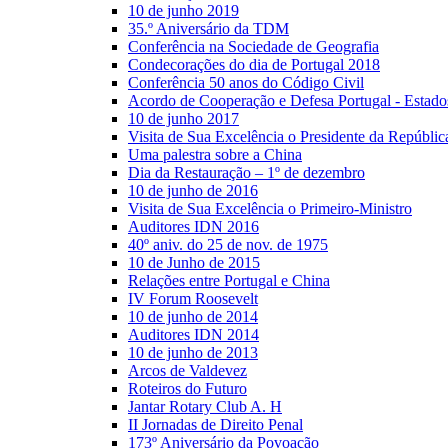
10 de junho 2019
35.º Aniversário da TDM
Conferência na Sociedade de Geografia
Condecorações do dia de Portugal 2018
Conferência 50 anos do Código Civil
Acordo de Cooperação e Defesa Portugal - Estad
10 de junho 2017
Visita de Sua Excelência o Presidente da Repúblic
Uma palestra sobre a China
Dia da Restauração – 1º de dezembro
10 de junho de 2016
Visita de Sua Excelência o Primeiro-Ministro
Auditores IDN 2016
40º aniv. do 25 de nov. de 1975
10 de Junho de 2015
Relações entre Portugal e China
IV Forum Roosevelt
10 de junho de 2014
Auditores IDN 2014
10 de junho de 2013
Arcos de Valdevez
Roteiros do Futuro
Jantar Rotary Club A. H
II Jornadas de Direito Penal
173º Aniversário da Povoação