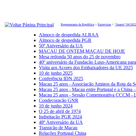
Representante da República
>
Entrevistas
>
“Arauto” 04/202
Almoço de despedida ALRAA
Almoço de despedida PGR
50º Aniversário da UA
MACAU DE ONTEM,MACAU DE HOJE
Mesa redonda 50 anos do 25 de novembro
40º aniversário da Fundação Luso-Americana par
Visita aos Açores dos Embaixadores da UE 2025
10 de junho 2025
Conferência IDN 2025
Macau 25 anos - Associação Amigos da Rota da S
Macau 25 anos - Macau entre Portugal e a China 
Macau 25 anos - Sessão Comemorativa CCCM - L
Condecoração GNR
10 de junho 2024
O 25 de abril de 1974
Indigitação PGR 2024
48º Aniversário da UA
Transição de Macau
Relações Portugal China