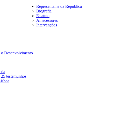
Representante da República
Biografia
Estatuto
Antecessores
2
Intervenções
a o Desenvolvimento
eda
– 25 testemunhos
isboa