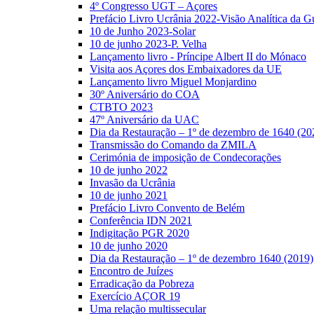
4º Congresso UGT – Açores
Prefácio Livro Ucrânia 2022-Visão Analítica da G
10 de Junho 2023-Solar
10 de junho 2023-P. Velha
Lançamento livro - Príncipe Albert II do Mónaco
Visita aos Açores dos Embaixadores da UE
Lançamento livro Miguel Monjardino
30º Aniversário do COA
CTBTO 2023
47º Aniversário da UAC
Dia da Restauração – 1º de dezembro de 1640 (20
Transmissão do Comando da ZMILA
Cerimónia de imposição de Condecorações
10 de junho 2022
Invasão da Ucrânia
10 de junho 2021
Prefácio Livro Convento de Belém
Conferência IDN 2021
Indigitação PGR 2020
10 de junho 2020
Dia da Restauração – 1º de dezembro 1640 (2019)
Encontro de Juízes
Erradicação da Pobreza
Exercício AÇOR 19
Uma relação multissecular