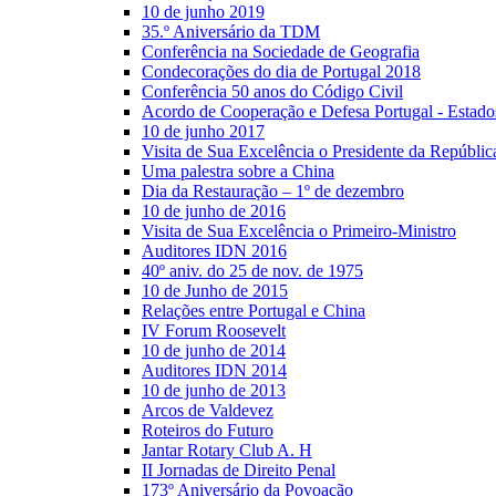
10 de junho 2019
35.º Aniversário da TDM
Conferência na Sociedade de Geografia
Condecorações do dia de Portugal 2018
Conferência 50 anos do Código Civil
Acordo de Cooperação e Defesa Portugal - Estad
10 de junho 2017
Visita de Sua Excelência o Presidente da Repúblic
Uma palestra sobre a China
Dia da Restauração – 1º de dezembro
10 de junho de 2016
Visita de Sua Excelência o Primeiro-Ministro
Auditores IDN 2016
40º aniv. do 25 de nov. de 1975
10 de Junho de 2015
Relações entre Portugal e China
IV Forum Roosevelt
10 de junho de 2014
Auditores IDN 2014
10 de junho de 2013
Arcos de Valdevez
Roteiros do Futuro
Jantar Rotary Club A. H
II Jornadas de Direito Penal
173º Aniversário da Povoação